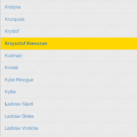
Kristýna
Krucipüsk
Kryštof
Krzysztof Klenczon
Kudrnáči
Kvokál
Kylie Minogue
Kytka
L
adislav Štaidl
Ladislav Straka
Ladislav Vodička