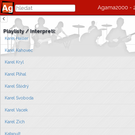
Karel Černoch
Agama2000 - 
Karel Gott
zde se bude v budoucnu zobrazovat informace o interpretovi / s
Karel Hála
Playlisty / Interpreti:
Vlevo vyberte píseň, kterou chcete zobrazit
Karel Hašler
nebo můžete
přejít na úvodní stránku ...
Karel Kahovec
Karel Kryl
Karel Plíhal
Karel Štědrý
Karel Svoboda
Karel Vacek
Karel Zich
Katapult