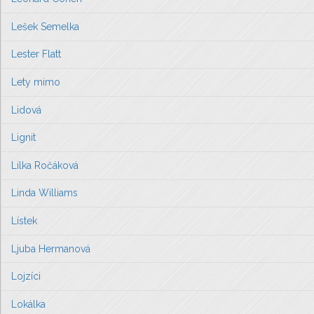
Lešek Semelka
Lester Flatt
Lety mimo
Lidová
Lignit
Lilka Ročáková
Linda Williams
Lístek
Ljuba Hermanová
Lojzíci
Lokálka