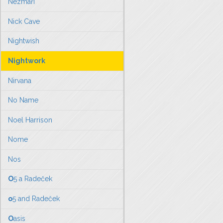
Nezmaři
Nick Cave
Nightwish
Nightwork
Nirvana
No Name
Noel Harrison
Nome
Nos
O
5 a Radeček
o
5 and Radeček
O
asis