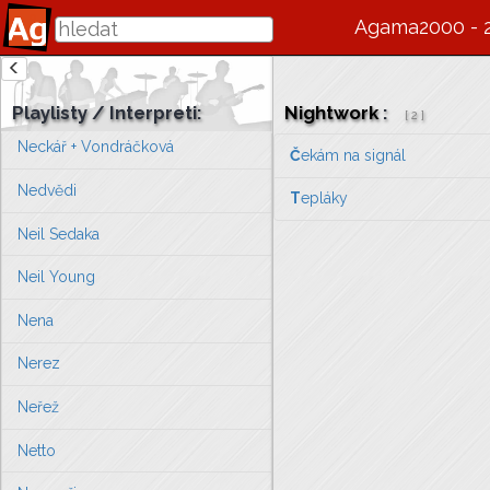
Navzájem
Agama2000 - 
Nazareth
Neckář + Špinarová
Playlisty / Interpreti:
Nightwork
:
[
2
]
Neckář + Vondráčková
Č
ekám na signál
Nedvědi
T
epláky
Neil Sedaka
Neil Young
Nena
Nerez
Neřež
Netto