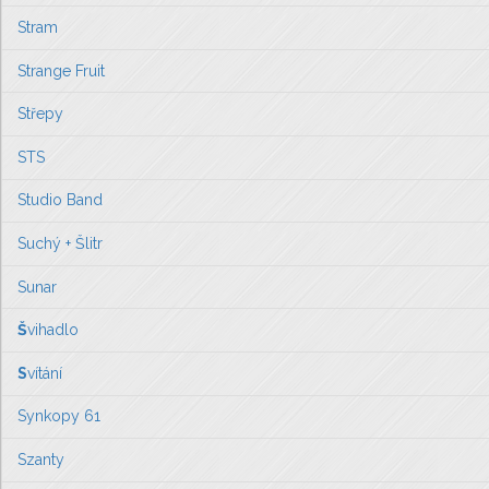
Stram
Strange Fruit
Střepy
STS
Studio Band
Suchý + Šlitr
Sunar
Š
vihadlo
S
vítání
Synkopy 61
Szanty