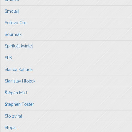
Smolaři
Sotovo Ólo
Soumrak
Spirituál kvintet
SPS
Standa Kahuda
Stanislav Hložek
Š
těpán Mátl
S
tephen Foster
Sto zvířat
Stopa