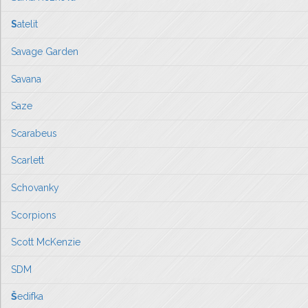
S
atelit
Savage Garden
Savana
Saze
Scarabeus
Scarlett
Schovanky
Scorpions
Scott McKenzie
SDM
Š
edifka