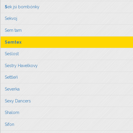
S
ek jsi bombónky
Sekvoj
Sem tam
Semtex
Sešlost
Sestry Havelkovy
Settleři
Severka
Sexy Dancers
Shalom
Sifon