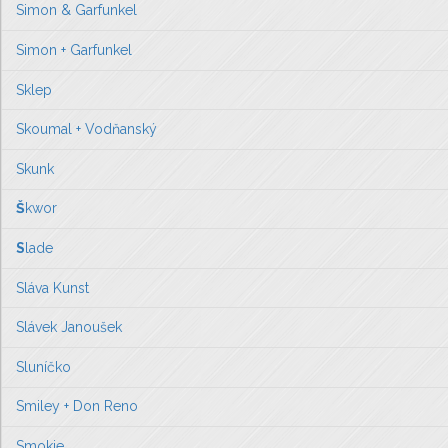
Simon & Garfunkel
Simon + Garfunkel
Sklep
Skoumal + Vodňanský
Skunk
Š
kwor
S
lade
Sláva Kunst
Slávek Janoušek
Sluníčko
Smiley + Don Reno
Smokie