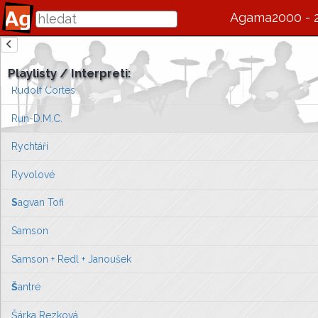
Rottrová + Bobek
Agama2000 - 
Rowers
zde se bude v budoucnu zobrazovat informace o interpretovi / s
Roxette
Playlisty / Interpreti:
Vlevo vyberte píseň, kterou chcete zobrazit
Rudolf Cortés
nebo můžete
přejít na úvodní stránku ...
Run-D.M.C.
Rychtáři
Ryvolové
S
agvan Tofi
Samson
Samson + Redl + Janoušek
Š
antré
Šárka Rezková