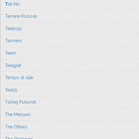
T
ak Nic
Tamara Klusová
Tatabojs
Taxmeni
Team
Telegraf
Tempo di vlak
Test15
Těžkej Pokondr
The Melouni
The Others