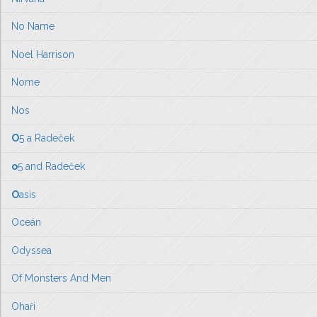
No Name
Noel Harrison
Nome
Nos
O
5 a Radeček
o
5 and Radeček
O
asis
Oceán
Odyssea
Of Monsters And Men
Ohaři