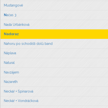
Mustangové
N
ačas 3
Naďa Urbánková
Nadoraz
Nahoru po schodišti dolů band
Náplava
Natural
Navzájem
Nazareth
Neckář + Špinarová
Neckář + Vondráčková