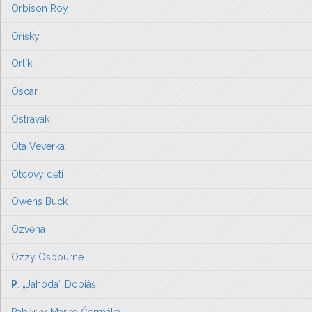
Orbison Roy
Oříšky
Orlík
Oscar
Ostravak
Ota Veverka
Otcovy děti
Owens Buck
Ozvěna
Ozzy Osbourne
P
. „Jahoda“ Dobiáš
Paběrky Marko Čermáka