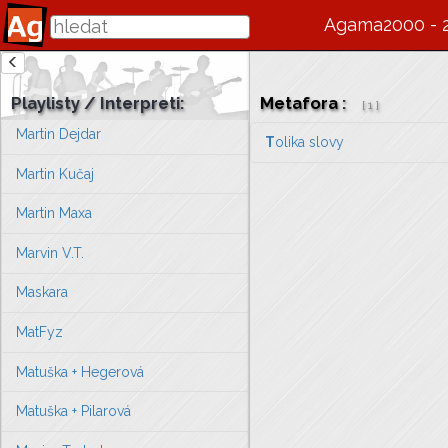
Marsyas
Agama2000 - 
Marta Jandová
Marta Kubišová
Playlisty / Interpreti:
Metafora
:
[
1
]
Martin Dejdar
T
olika slovy
Martin Kučaj
Martin Maxa
Marvin V.T.
Maskara
MatFyz
Matuška + Hegerová
Matuška + Pilarová