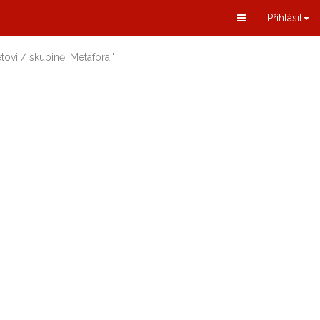
Příhlásit
tovi / skupině
'
Metafora
'
'