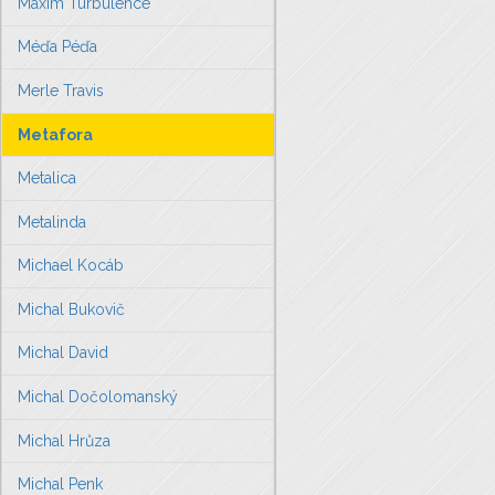
Maxim Turbulence
Méďa Péďa
Merle Travis
Metafora
Metalica
Metalinda
Michael Kocáb
Michal Bukovič
Michal David
Michal Dočolomanský
Michal Hrůza
Michal Penk