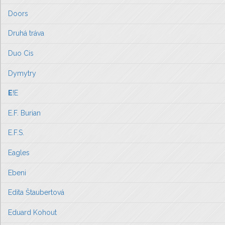
Doors
Druhá tráva
Duo Cis
Dymytry
E
!E
E.F. Burian
E.F.S.
Eagles
Ebeni
Edita Štaubertová
Eduard Kohout