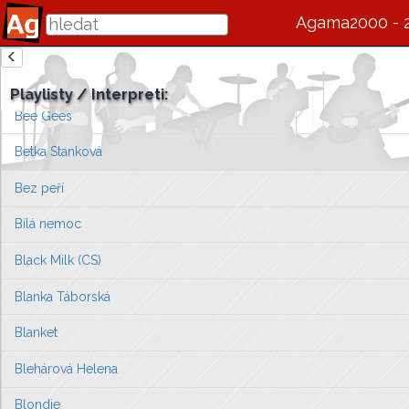
Barel Rock
Agama2000 - 
Barták Franta K.
zde se bude v budoucnu zobrazovat informace o interpretovi / s
Beatles
Playlisty / Interpreti:
Vlevo vyberte píseň, kterou chcete zobrazit
Bee Gees
nebo můžete
přejít na úvodní stránku ...
Betka Stanková
Bez peří
Bílá nemoc
Black Milk (CS)
Blanka Táborská
Blanket
Blehárová Helena
Blondie