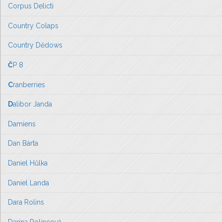
Corpus Delicti
Country Colaps
Country Dědows
Č
P 8
C
ranberries
D
alibor Janda
Damiens
Dan Bárta
Daniel Hůlka
Daniel Landa
Dara Rolins
Darina Rolincová