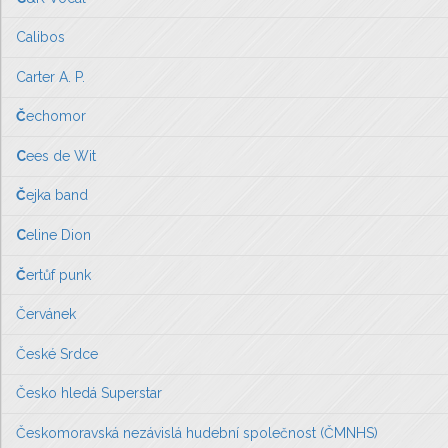
Calibos
Carter A. P.
Č
echomor
C
ees de Wit
Č
ejka band
C
eline Dion
Č
ertůf punk
Červánek
České Srdce
Česko hledá Superstar
Českomoravská nezávislá hudební společnost (ČMNHS)