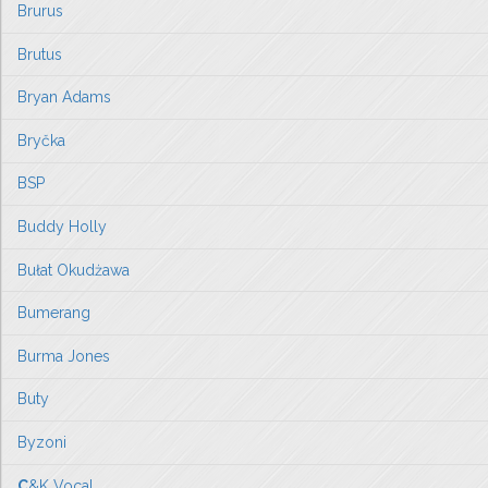
Brurus
Brutus
Bryan Adams
Bryčka
BSP
Buddy Holly
Bułat Okudżawa
Bumerang
Burma Jones
Buty
Byzoni
C
&K Vocal