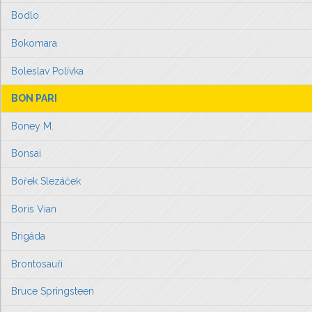
Bodlo
Bokomara
Boleslav Polívka
BON PARI
Boney M.
Bonsai
Bořek Slezáček
Boris Vian
Brigáda
Brontosauři
Bruce Springsteen