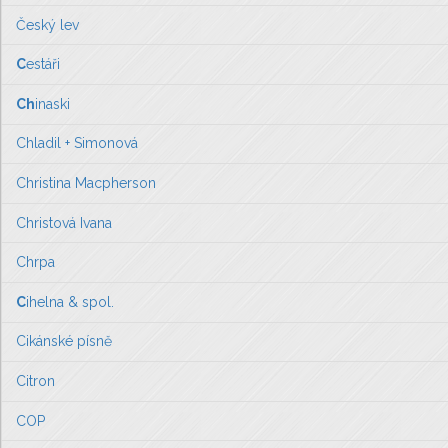
Český lev
C
estáři
Ch
inaski
Chladil + Simonová
Christina Macpherson
Christová Ivana
Chrpa
C
ihelna & spol.
Cikánské písně
Citron
COP