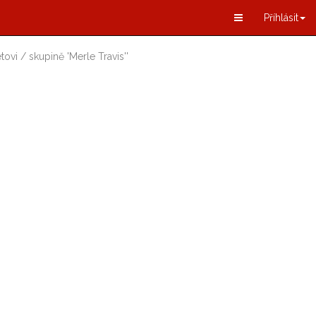
Příhlásit
tovi / skupině
'
Merle Travis
'
'