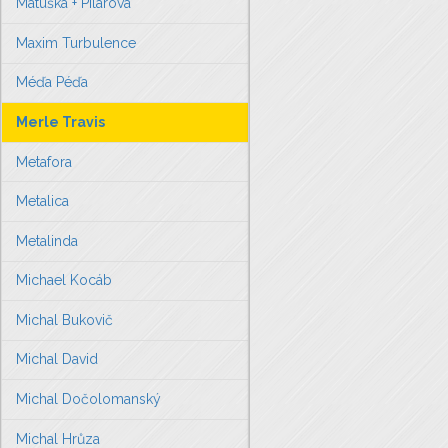
Matuška + Pilarová
Maxim Turbulence
Méďa Péďa
Merle Travis
Metafora
Metalica
Metalinda
Michael Kocáb
Michal Bukovič
Michal David
Michal Dočolomanský
Michal Hrůza