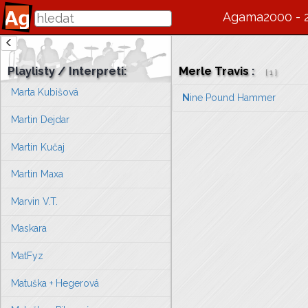
Marná snaha
Agama2000 - 
Marsyas
Marta Jandová
Playlisty / Interpreti:
Merle Travis
:
[
1
]
Marta Kubišová
N
ine Pound Hammer
Martin Dejdar
Martin Kučaj
Martin Maxa
Marvin V.T.
Maskara
MatFyz
Matuška + Hegerová