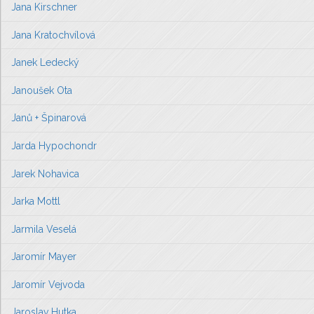
Jana Kirschner
Jana Kratochvílová
Janek Ledecký
Janoušek Ota
Janů + Špinarová
Jarda Hypochondr
Jarek Nohavica
Jarka Mottl
Jarmila Veselá
Jaromír Mayer
Jaromír Vejvoda
Jaroslav Hutka