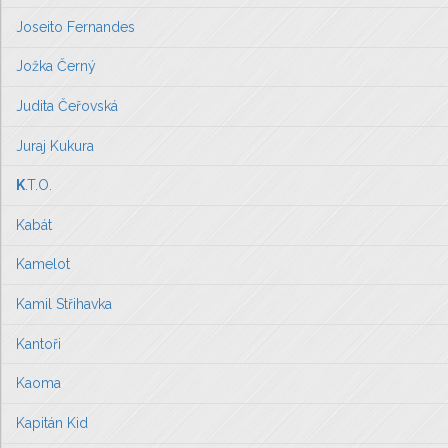
Joseito Fernandes
Jožka Černý
Judita Čeřovská
Juraj Kukura
K
.T.O.
Kabát
Kamelot
Kamil Střihavka
Kantoři
Kaoma
Kapitán Kid