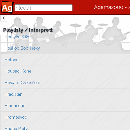
Honza Bican
Agama2000 - 
Honza Houda
zde se bude v budoucnu zobrazovat informace o interpretovi / s
Hop trop
Playlisty / Interpreti:
Vlevo vyberte píseň, kterou chcete zobrazit
Horkýže Slíže
nebo můžete
přejít na úvodní stránku ...
Hoši od Bobří řeky
Hotovo
Houpací Koně
Howard Greenfield
Hradišťan
Hradní duo
Hromosvod
Hudba Praha