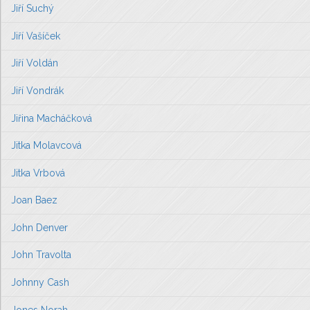
Jiří Suchý
Jiří Vašíček
Jiří Voldán
Jiří Vondrák
Jiřina Macháčková
Jitka Molavcová
Jitka Vrbová
Joan Baez
John Denver
John Travolta
Johnny Cash
Jones Norah