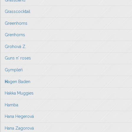
Grasscocktail
Greenhorns
Grenhorns
Grohová Z.
Guns n' roses
Gympleři
H
agen Baden
Hakka Muggies
Hamba
Hana Hegerová
Hana Zagorová