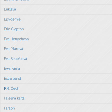
Enkláva
Epydemie
Eric Clapton
Eva Henychová
Eva Pilarová
Eva Sepešiová
Ewa Farna
Extra band
F
.R. Čech
Falešná karta
Faraon