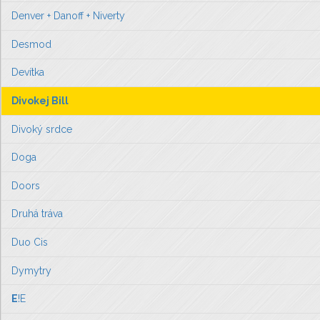
Denver + Danoff + Niverty
Desmod
Devítka
Divokej Bill
Divoký srdce
Doga
Doors
Druhá tráva
Duo Cis
Dymytry
E
!E