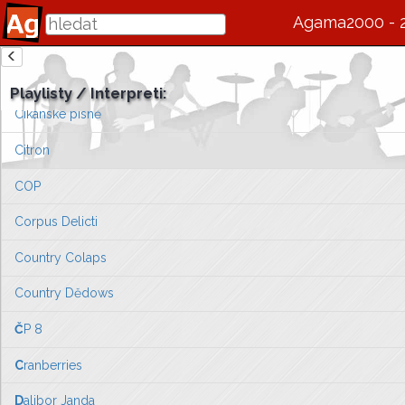
Christová Ivana
Agama2000 - 
Chrpa
zde se bude v budoucnu zobrazovat informace o interpretovi / s
C
ihelna & spol.
Playlisty / Interpreti:
Vlevo vyberte píseň, kterou chcete zobrazit
Cikánské písně
nebo můžete
přejít na úvodní stránku ...
Citron
COP
Corpus Delicti
Country Colaps
Country Dědows
Č
P 8
C
ranberries
D
alibor Janda