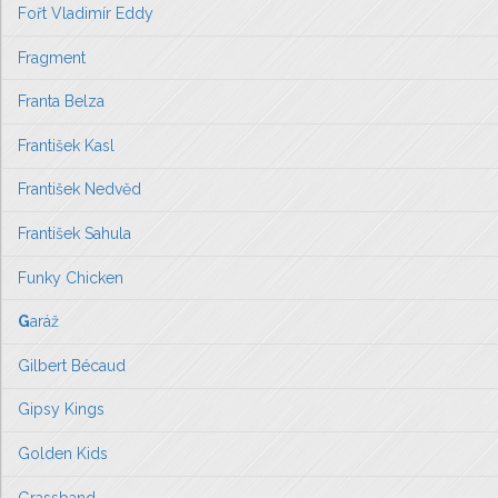
Fořt Vladimír Eddy
Fragment
Franta Belza
František Kasl
František Nedvěd
František Sahula
Funky Chicken
G
aráž
Gilbert Bécaud
Gipsy Kings
Golden Kids
Grassband