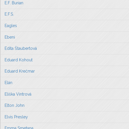
E.F. Burian
E.F.S.
Eagles
Ebeni
Edita Štaubertová
Eduard Kohout
Eduard Krečmar
Elán
Eliška Vintrová
Elton John
Elvis Presley
Emma Smetana