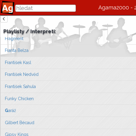
Folk Trio
Agama2000 - 
Fool's Garden
zde se bude v budoucnu zobrazovat informace o interpretovi / s
Fořt Vladimír Eddy
Playlisty / Interpreti:
Vlevo vyberte píseň, kterou chcete zobrazit
Fragment
nebo můžete
přejít na úvodní stránku ...
Franta Belza
František Kasl
František Nedvěd
František Sahula
Funky Chicken
G
aráž
Gilbert Bécaud
Gipsy Kings