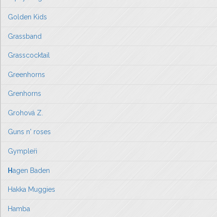
Golden Kids
Grassband
Grasscocktail
Greenhorns
Grenhorns
Grohová Z.
Guns n' roses
Gympleři
H
agen Baden
Hakka Muggies
Hamba