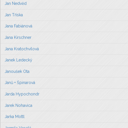
Jan Nedvěd
Jan Tříska
Jana Fabiánová
Jana Kirschner
Jana Kratochvílová
Janek Ledecký
Janoušek Ota
Janů + Špinarová
Jarda Hypochondr
Jarek Nohavica
Jarka Mottl
Jarmila Veselá