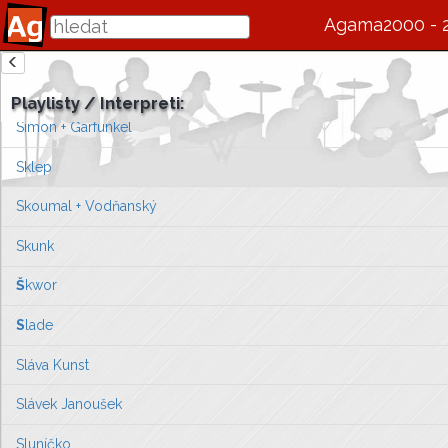
Shalom
Agama2000 - 
Sifon
zde se bude v budoucnu zobrazovat informace o interpretovi / s
Simon & Garfunkel
Playlisty / Interpreti:
Vlevo vyberte píseň, kterou chcete zobrazit
Simon + Garfunkel
nebo můžete
přejít na úvodní stránku ...
Sklep
Skoumal + Vodňanský
Skunk
Š
kwor
S
lade
Sláva Kunst
Slávek Janoušek
Sluníčko