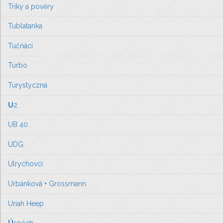
Triky a pověry
Tublatanka
Tučňáci
Turbo
Turystyczna
U
2
UB 40
UDG
Ulrychovci
Urbánková + Grossmann
Uriah Heep