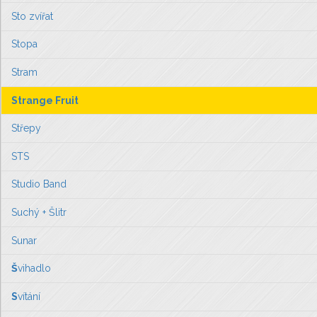
Sto zvířat
Stopa
Stram
Strange Fruit
Střepy
STS
Studio Band
Suchý + Šlitr
Sunar
Š
vihadlo
S
vítání