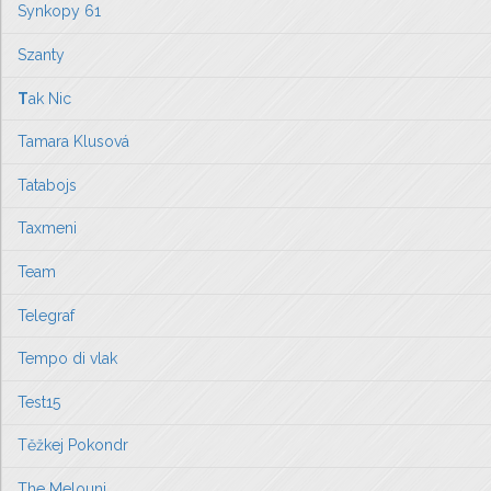
Synkopy 61
Szanty
T
ak Nic
Tamara Klusová
Tatabojs
Taxmeni
Team
Telegraf
Tempo di vlak
Test15
Těžkej Pokondr
The Melouni