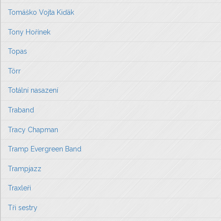
Tomáško Vojta Kiďák
Tony Hořínek
Topas
Törr
Totální nasazení
Traband
Tracy Chapman
Tramp Evergreen Band
Trampjazz
Traxleři
Tři sestry