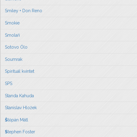
Smiley + Don Reno
Smokie
Smolaři
Sotovo Ólo
Soumrak
Spirituál kvintet
SPS
Standa Kahuda
Stanislav Hložek
Š
těpán Mátl
S
tephen Foster