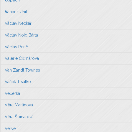
Ú
spěch
V
abank Unit
Václav Neckář
Václav Noid Bárta
Václav Renč
Valerie Čižmárová
Van Zandt Townes
Vašek Trsátko
Večerka
Věra Martinová
Věra Špinarová
Verve