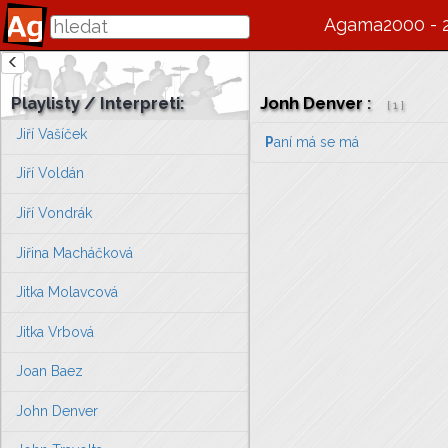
Jiří Stárek
Agama2000 - 
Jiří Štědroň
Jiří Suchý
Playlisty / Interpreti:
Jonh Denver
:
[
1
]
Jiří Vašíček
P
aní má se má
Jiří Voldán
Jiří Vondrák
Jiřina Macháčková
Jitka Molavcová
Jitka Vrbová
Joan Baez
John Denver