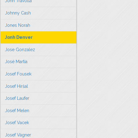
John Travolta
Johnny Cash
Jones Norah
Jonh Denver
Jose Gonzalez
José Martía
Josef Fousek
Josef Hiršal
Josef Laufer
Josef Melen
Josef Vacek
Josef Vágner