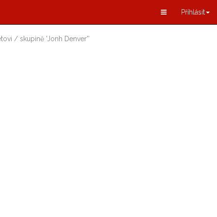
Příhlásit
tovi / skupině
'
Jonh Denver
'
'