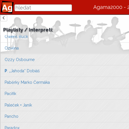
Ostravak
Agama2000 - 
Ota Veverka
zde se bude v budoucnu zobrazovat informace o interpretovi / s
Otcovy děti
Playlisty / Interpreti:
Vlevo vyberte píseň, kterou chcete zobrazit
Owens Buck
nebo můžete
přejít na úvodní stránku ...
Ozvěna
Ozzy Osbourne
P
. „Jahoda“ Dobiáš
Paběrky Marko Čermáka
Pacifik
Paleček + Janík
Pancho
Paradox