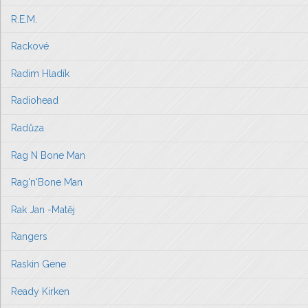
R.E.M.
Rackové
Radim Hladík
Radiohead
Radůza
Rag N Bone Man
Rag'n'Bone Man
Rak Jan -Matěj
Rangers
Raskin Gene
Ready Kirken