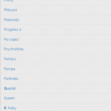
Příboj
Příbuzní
Priessnitz
Progress 2
Psí vojáci
Psychohlína
Puhdys
Pumpa
Punkreas
Q
uartet
Queen
R
. Kelly