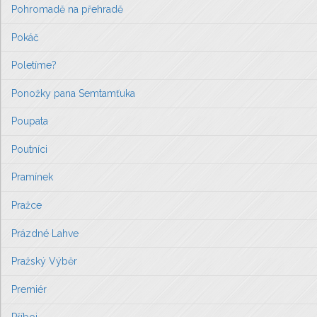
Pohromadě na přehradě
Pokáč
Poletíme?
Ponožky pana Semtamťuka
Poupata
Poutníci
Pramínek
Pražce
Prázdné Lahve
Pražský Výběr
Premiér